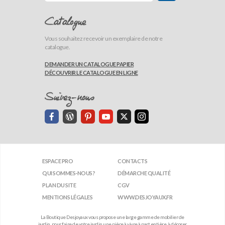
Catalogue
Vous souhaitez recevoir un exemplaire de notre
catalogue.
DEMANDER UN CATALOGUE PAPIER
DÉCOUVRIR LE CATALOGUE EN LIGNE
Suivez-nous
ESPACE PRO
CONTACTS
QUI SOMMES-NOUS?
DÉMARCHE QUALITÉ
PLAN DU SITE
CGV
MENTIONS LÉGALES
WWW.DESJOYAUX.FR
La Boutique Desjoyaux vous propose une large gamme de mobilier de
jardin, pour faire de votre jardin une pièce à vivre à part entière, à décorer,