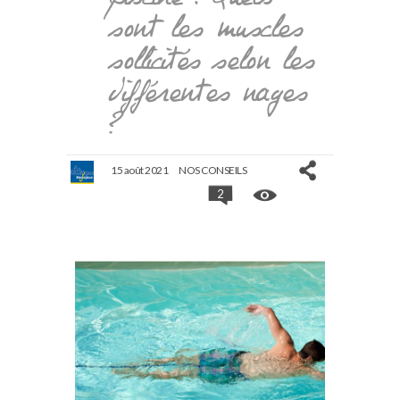
sont les muscles
sollicités selon les
différentes nages
?
15 août 2021
NOS CONSEILS
2