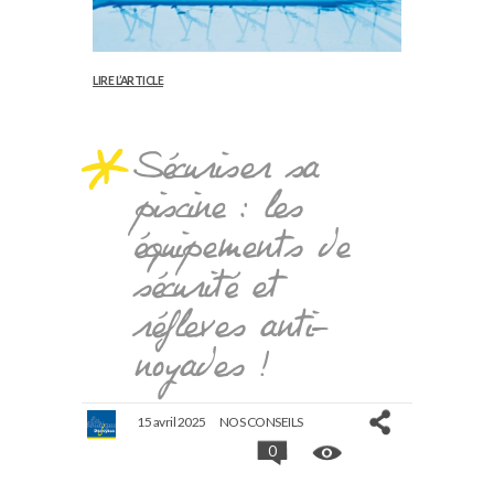
LIRE L’ARTICLE
Sécuriser sa
piscine : les
équipements de
sécurité et
réflexes anti-
noyades !
15 avril 2025
NOS CONSEILS
0