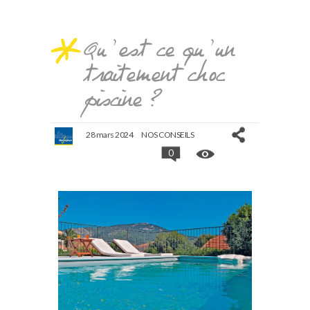
Qu’est ce qu’un
traitement choc
piscine ?
28 mars 2024
NOS CONSEILS
0