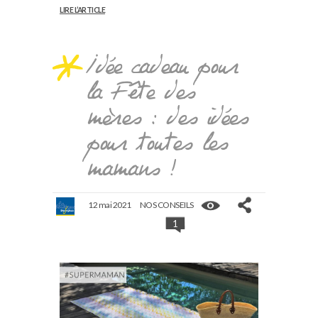
LIRE L’ARTICLE
Idée cadeau pour
la Fête des
mères : des idées
pour toutes les
mamans !
12 mai 2021
NOS CONSEILS
1