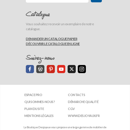
Catalogue
Vous souhaitez recevoir un exemplaire de notre
catalogue.
DEMANDER UN CATALOGUE PAPIER
DÉCOUVRIR LE CATALOGUE EN LIGNE
Suivez-nous
ESPACE PRO
CONTACTS
QUI SOMMES-NOUS?
DÉMARCHE QUALITÉ
PLAN DU SITE
CGV
MENTIONS LÉGALES
WWW.DESJOYAUX.FR
La Boutique Desjoyaux vous propose une large gamme de mobilier de