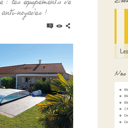
Zoom
e : les équipements de
s anti-noyades !
0
Nos 
Bl
Bl
Bl
C 
De
De