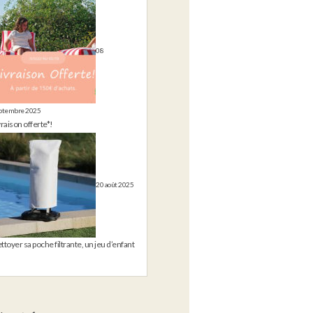
08
ptembre 2025
vraison offerte*!
20 août 2025
ttoyer sa poche filtrante, un jeu d’enfant