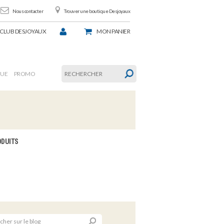
Nous contacter
Trouver une boutique Desjoyaux
CLUB DESJOYAUX
MON
PANIER
GUE
PROMO
ODUITS