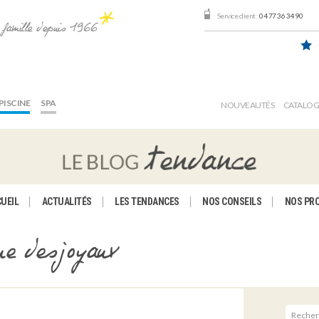
Service client :
04 77 36 34 90
e famille depuis 1966
PISCINE
SPA
NOUVEAUTÉS
CATALO
UEIL
ACTUALITÉS
LES TENDANCES
NOS CONSEILS
NOS PR
ue desjoyaux