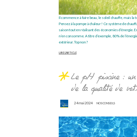
Il commence à faire beau, le soleil chauffe, mais la
Pensez à la pompe à chaleur ! Ce système de chauffa
saison tout en réalisant des économies d’énergie. En e
n’en consomme. A titre d’exemple, 80% de l’énergie u
extérieur. Top non ?
LIRE L’ARTICLE
Le pH piscine : un 
de la qualité de vot
24 mai 2024
NOS CONSEILS