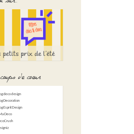
 sur…
coups de coeur
og deco design
og Decoration
og Esprit Design
Ma Deco
coCrush
signiz