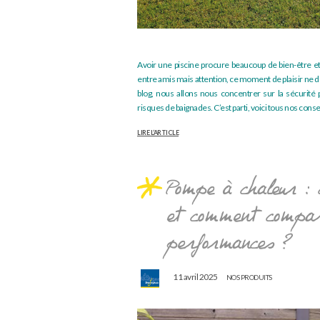
Sécuriser sa piscine
Avoir une piscine procure beaucoup de bien-être 
entre amis mais attention, ce moment de plaisir ne d
blog, nous allons nous concentrer sur la sécurité 
risques de baignades. C’est parti, voici tous nos conse
LIRE L’ARTICLE
Pompe à chaleur :
et comment compar
performances ?
11 avril 2025
NOS PRODUITS