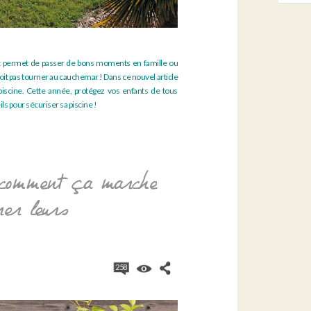
et permet de passer de bons moments en famille ou
oit pas tourner au cauchemar ! Dans ce nouvel article
piscine. Cette année, protégez vos enfants de tous
ils pour sécuriser sa piscine !
 comment ça marche
er leurs
258