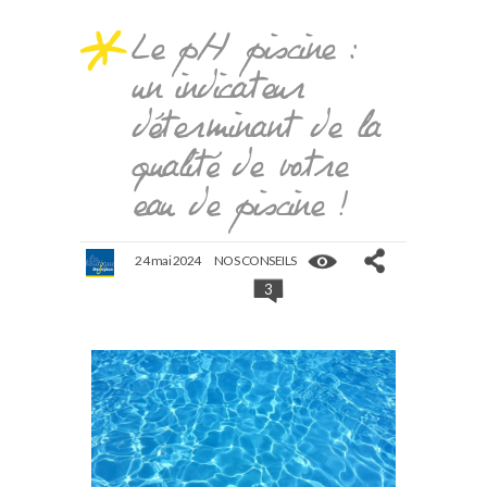
Le pH piscine :
un indicateur
déterminant de la
qualité de votre
eau de piscine !
24 mai 2024
NOS CONSEILS
3