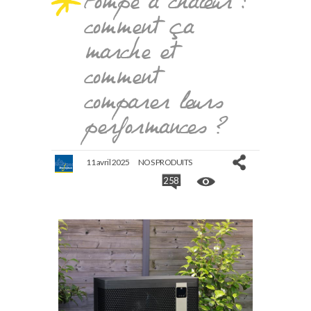
Pompe à chaleur :
comment ça
marche et
comment
comparer leurs
performances ?
11 avril 2025
NOS PRODUITS
258