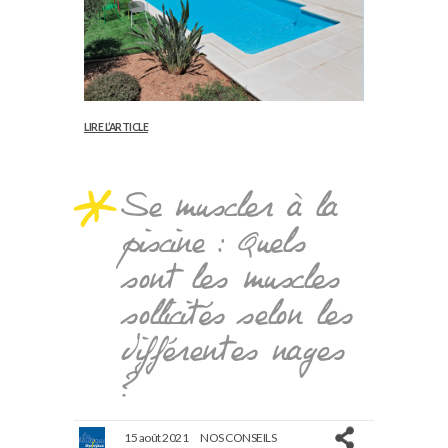
LIRE L’ARTICLE
Se muscler à la
piscine : Quels
sont les muscles
sollicités selon les
différentes nages
?
15 août 2021
NOS CONSEILS