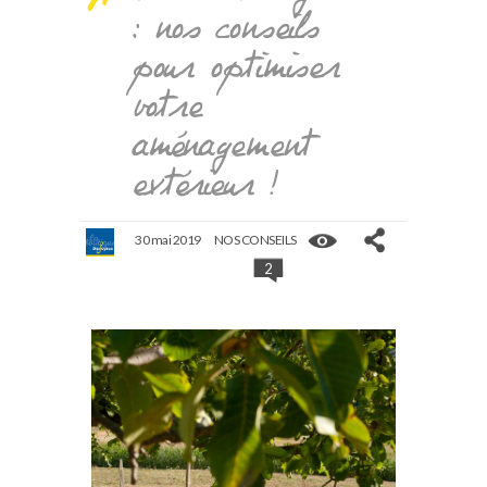
: nos conseils
pour optimiser
votre
aménagement
extérieur !
30 mai 2019
NOS CONSEILS
2