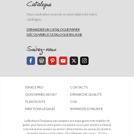
Catalogue
Vous souhaitez recevoir un exemplaire de notre
catalogue.
DEMANDER UN CATALOGUE PAPIER
DÉCOUVRIR LE CATALOGUE EN LIGNE
Suivez-nous
ESPACE PRO
CONTACTS
QUI SOMMES-NOUS?
DÉMARCHE QUALITÉ
PLAN DU SITE
CGV
MENTIONS LÉGALES
WWW.DESJOYAUX.FR
La Boutique Desjoyaux vous propose une large gamme de mobilier de
jardin, pour faire de votre jardin une pièce à vivre à part entière, à décorer,
à personnaliser suivant vos envie. Cédez à toutes vos envies de mobilier
de jardin, mais aussi de « déco », de « détente », de « jeux »… Et pour