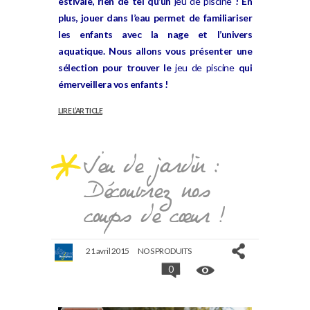
estivale, rien de tel qu’un
jeu de piscine
! En
plus, jouer dans l’eau permet de familiariser
les enfants avec la nage et l’univers
aquatique. Nous allons vous présenter une
sélection pour trouver le
jeu de piscine
qui
émerveillera vos enfants !
LIRE L’ARTICLE
Jeu de jardin :
Découvrez nos
coups de cœur !
21 avril 2015
NOS PRODUITS
0