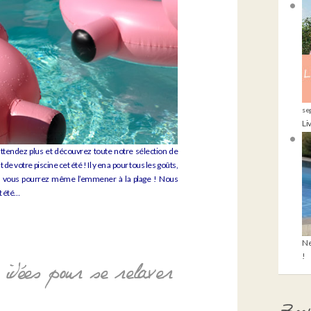
se
Li
attendez plus et découvrez toute notre sélection de
e votre piscine cet été ! Il y en a pour tous les goûts,
s, vous pourrez même l’emmener à la plage ! Nous
t été…
Ne
!
 idées pour se relaxer