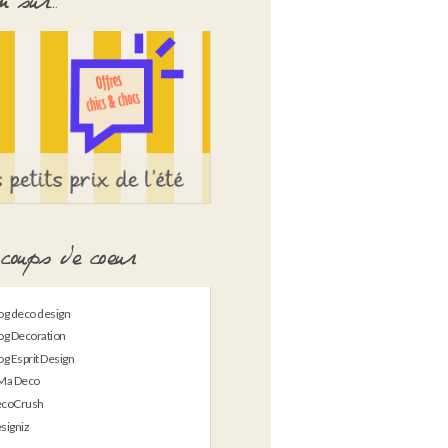
 sur…
coups de coeur
og deco design
og Decoration
og Esprit Design
Ma Deco
coCrush
signiz