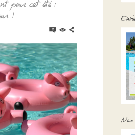
ant pour cet été :
eur !
Envi
0
Nos 