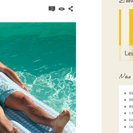
Zoom
1
Nos 
Bl
Bl
Bl
C 
De
De