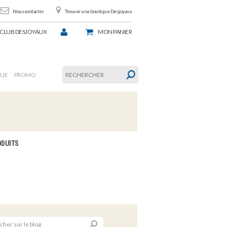
Nous contacter
Trouver une boutique Desjoyaux
CLUB DESJOYAUX
MON
PANIER
GUE
PROMO
ODUITS