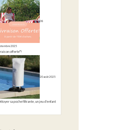
08
ptembre 2025
vraison offerte*!
20 août 2025
ttoyer sa poche filtrante, un jeu d’enfant