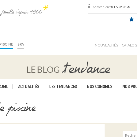
Service client :
04 77 36 34 90
e famille depuis 1966
PISCINE
SPA
NOUVEAUTÉS
CATALO
UEIL
ACTUALITÉS
LES TENDANCES
NOS CONSEILS
NOS PR
e piscine