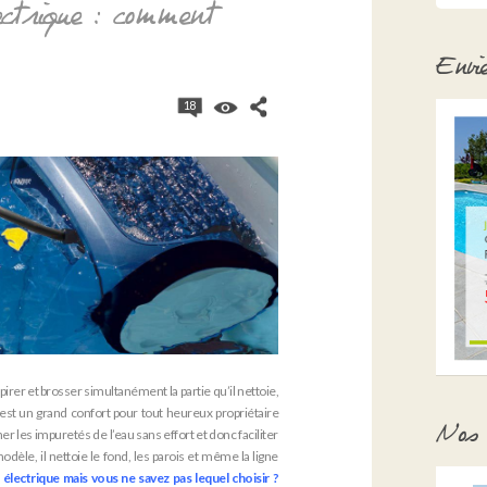
ectrique : comment
Envi
18
pirer et brosser simultanément la partie qu’il nettoie,
 est un grand confort pour tout heureux propriétaire
Nos 
er les impuretés de l’eau sans effort et donc faciliter
dèle, il nettoie le fond, les parois et même la ligne
électrique mais vous ne savez pas lequel choisir ?