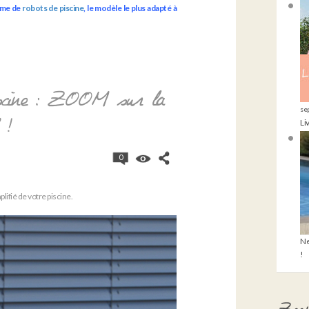
mme de
robots de piscine
, le modèle le plus adapté à
iscine : ZOOM sur la
se
Li
 !
0
lifié de votre piscine.
Ne
!