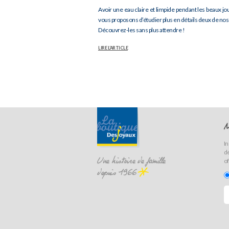
Avoir une eau claire et limpide pendant les beaux j
vous proposons d’étudier plus en détails deux de nos 
Découvrez-les sans plus attendre !
LIRE L’ARTICLE
N
In
dé
of
Une histoire de famille
depuis 1966