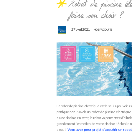
Robot de piscine él
faire son choix ?
27 avril 2021
NOS PRODUITS
Robot de piscine Desjoyaux
Le robot de piscine électrique est le seul à pouvoir as
pratique non ? Avoir un robot de piscine électrique
d’une piscine. En effet, le robot va permettre d’élimin
grandement l’entretien de votre piscine ! Selon le mo
d’eau !
Vous avez pour projet d’acquérir un robot 