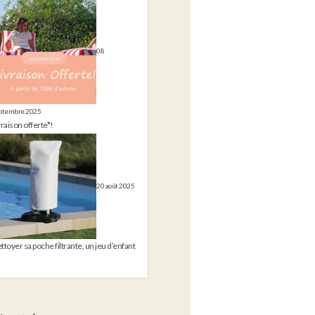
08
ptembre 2025
vraison offerte*!
20 août 2025
ttoyer sa poche filtrante, un jeu d’enfant