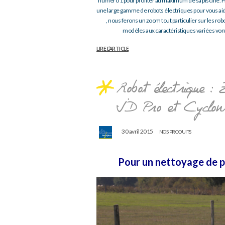
numéro 1 pour profiter au maximum de sa piscine. Pa
une large gamme de robots électriques pour vous aider
, nous ferons un zoom tout particulier sur les robo
modèles aux caractéristiques variées von
LIRE L’ARTICLE
Robot électrique 
JD Pro et Cyclon
30 avril 2015
NOS PRODUITS
Pour un nettoyage de pi