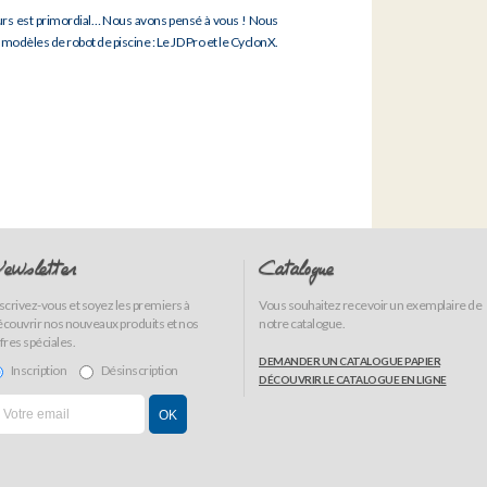
ours est primordial… Nous avons pensé à vous ! Nous
modèles de robot de piscine : Le JD Pro et le CyclonX.
ewsletter
Catalogue
scrivez-vous et soyez les premiers à
Vous souhaitez recevoir un exemplaire de
couvrir nos nouveaux produits et nos
notre catalogue.
fres spéciales.
DEMANDER UN CATALOGUE PAPIER
Inscription
Désinscription
DÉCOUVRIR LE CATALOGUE EN LIGNE