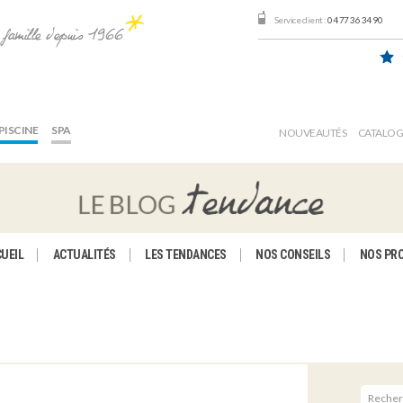
Service client :
04 77 36 34 90
e famille depuis 1966
PISCINE
SPA
NOUVEAUTÉS
CATALO
UEIL
ACTUALITÉS
LES TENDANCES
NOS CONSEILS
NOS PR