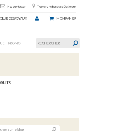
Nous contacter
Trouver une boutique Desjoyaux
CLUB DESJOYAUX
MON
PANIER
GUE
PROMO
ODUITS