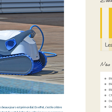
Zoom
Nos 
Bl
Bl
Bl
C 
De
De
 beaux jours est primordial. En effet, c’est le critère