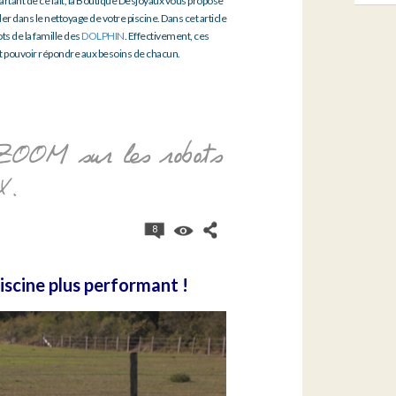
rtant de ce fait, la Boutique Desjoyaux vous propose
 dans le nettoyage de votre piscine. Dans cet article
ts de la famille des
DOLPHIN
. Effectivement, ces
t pouvoir répondre aux besoins de chacun.
: ZOOM sur les robots
X.
8
scine plus performant !