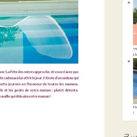
se
Li
ans ! La Fête des mères approche, et vous n’avez pas
cadeaux à lui offrir le jour J ! Envie d’un cadeau qui
cette journée en l’honneur de toutes les mamans,
e et les goûts de votre maman : plutôt détente,
ouvaille qui éblouira votre maman !
Ne
!