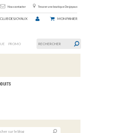
Nous contacter
Trouver une boutique Desjoyaux
CLUB DESJOYAUX
MON
PANIER
GUE
PROMO
ODUITS