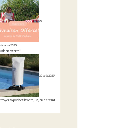
08
ptembre 2025
vraison offerte*!
20 août 2025
ttoyer sa poche filtrante, un jeu d’enfant