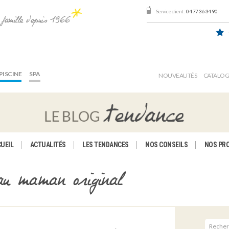
Service client :
04 77 36 34 90
e famille depuis 1966
PISCINE
SPA
NOUVEAUTÉS
CATALO
UEIL
ACTUALITÉS
LES TENDANCES
NOS CONSEILS
NOS PR
au maman original