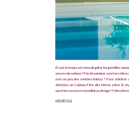
Et oui, le temps est venu de gâter les gentilles mam
encore de cadeau ? Pas de panique, voici nos idées de 
sort un peu des sentiers battus ? Pour célébrer 
dénichez un Cadeau Fête des Mères selon le styl
sportive ou encore sensible au design ? Faites la tr
LIRE L’ARTICLE