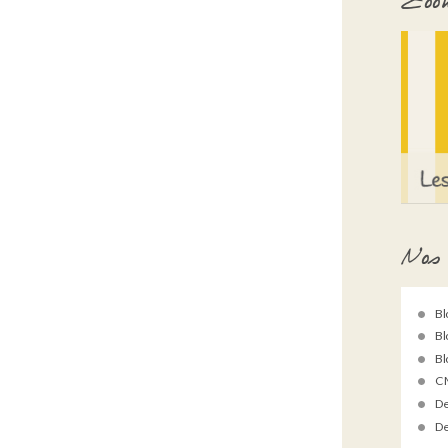
Zoom
Nos 
Bl
Bl
Bl
C 
De
De