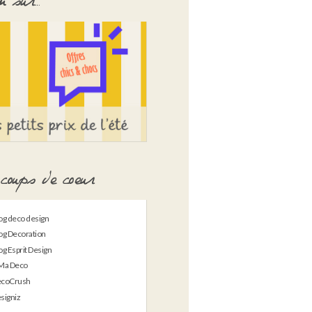
 sur…
coups de coeur
og deco design
og Decoration
og Esprit Design
Ma Deco
coCrush
signiz