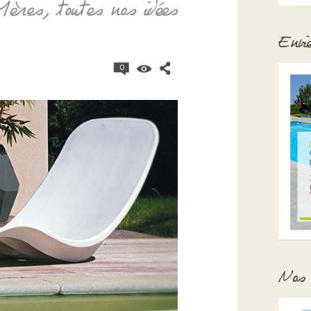
ères, toutes nos idées
Envi
0
Nos 