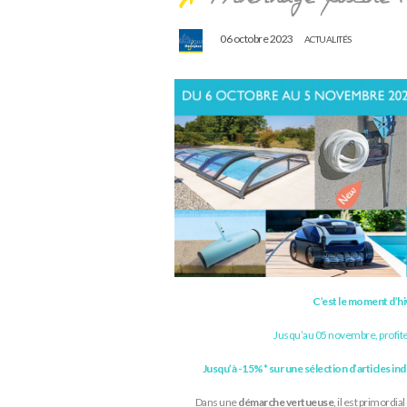
06 octobre 2023
ACTUALITÉS
C’est le moment d’hiv
Jusqu’au 05 novembre, profite
Jusqu’à -15%* sur une sélection d’articles ind
Dans une
démarche vertueuse
, il est primordia