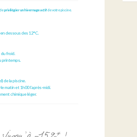
 de
privilégier un hivernage actif
de votre piscine.
e en dessous des 12°C.
du froid.
au printemps.
) de la piscine.
 le matin et 1h00 l’après-midi.
ement chimique léger
.
 : Jusqu’à -15%* !