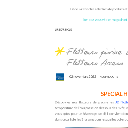
Découvrez notre sélection de produits et n
Rendez-vous vite en magasin et 
LIRE L’ARTICLE
Flotteurs piscin
Flotteurs Access
02 novembre 2022
NOS PRODUITS
SPECIAL 
Découvrez nos flotteurs de piscine les
JD Flot
température de l’eau passe en dessous des 12°c, vo
vous optez pour un hivernage passif, il convient donc
dans cet article, les 3 raisons pour lesquelles opter p