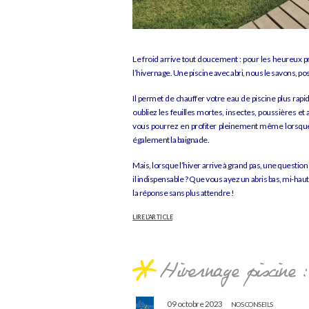
hivernage piscine avec abri
Le froid arrive tout doucement : pour les heureux pr
l’hivernage. Une piscine avec abri, nous le savons,
Il permet de chauffer votre eau de piscine plus rapi
oubliez les feuilles mortes, insectes, poussières et
vous pourrez en profiter pleinement même lorsque l
également la baignade.
Mais, lorsque l’hiver arrive à grand pas, une question 
il indispensable ? Que vous ayez un abris bas, mi-hau
la réponse sans plus attendre !
LIRE L’ARTICLE
Hivernage piscine :
09 octobre 2023
NOS CONSEILS