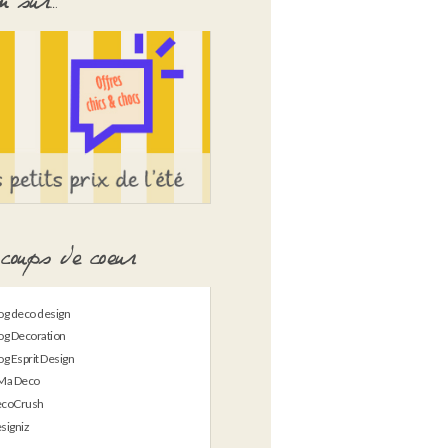
 sur…
coups de coeur
og deco design
og Decoration
og Esprit Design
Ma Deco
coCrush
signiz