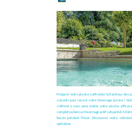
Préparer votre piscine à affronter la fraîcheur des 
conseils pour réussir votre hivernage piscine ! Sel
s’offrent à vous pour traiter votre piscine effica
complet ou bien un hivernage actif soit partiel. Il doi
bassin pendant l’hiver.
Découvrez notre sélection
opération.