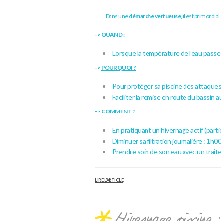
Dans une
démarche
vertueuse
,
il est primordial
->
QUAND :
Lorsque la température de l’eau pass
->
POURQUOI ?
Pour protéger sa piscine des attaques 
Faciliter la remise en route du bassin 
->
COMMENT ?
En pratiquant un hivernage actif (partiel
Diminuer sa filtration journalière : 1h00
Prendre soin de son eau avec un trait
LIRE L’ARTICLE
Hivernage piscine