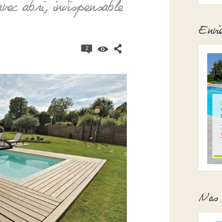
vec abri, indispensable
Envi
2
Nos 