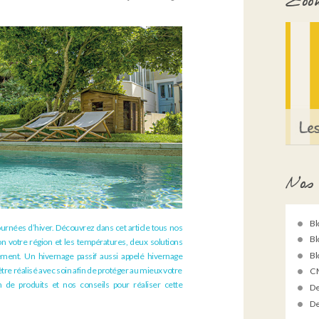
Zoom
Nos 
Bl
journées d’hiver. Découvrez dans cet article tous nos
Bl
on votre région et les températures, deux solutions
Bl
cement. Un hivernage passif aussi appelé hivernage
t être réalisé avec soin afin de protéger au mieux votre
C 
 de produits et nos conseils pour réaliser cette
De
De