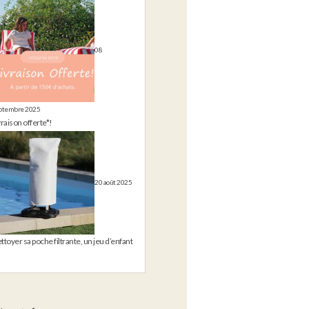
08
ptembre 2025
vraison offerte*!
20 août 2025
ttoyer sa poche filtrante, un jeu d’enfant