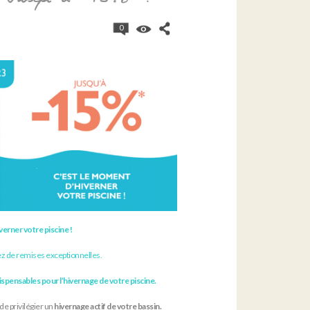
0
erner votre piscine !
z de remises exceptionnelles.
ispensables pour l’hivernage de votre piscine.
l de privilégier un
hivernage actif de votre bassin.