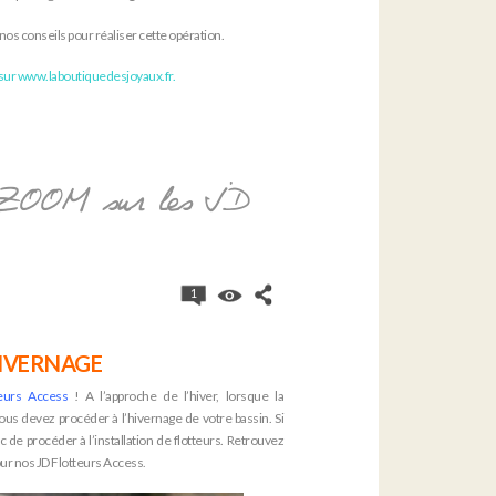
os conseils pour réaliser cette opération.
sur www.laboutiquedesjoyaux.fr.
e: ZOOM sur les JD
1
HIVERNAGE
teurs Access
! A l’approche de l’hiver, lorsque la
us devez procéder à l’hivernage de votre bassin. Si
 de procéder à l’installation de flotteurs. Retrouvez
our nos
JD Flotteurs Access
.