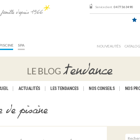
Service client :
04 77 36 34 90
e famille depuis 1966
PISCINE
SPA
NOUVEAUTÉS
CATALO
UEIL
ACTUALITÉS
LES TENDANCES
NOS CONSEILS
NOS PR
 de piscine