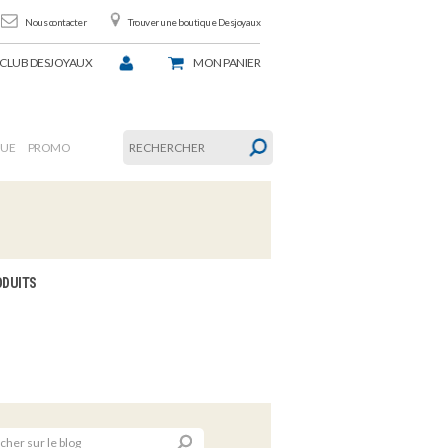
Nous contacter
Trouver une boutique Desjoyaux
CLUB DESJOYAUX
MON
PANIER
GUE
PROMO
ODUITS