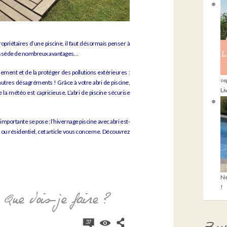
opriétaires d’une piscine, il faut désormais penser à
 possède de nombreux avantages…
dement et de la protéger des pollutions extérieures :
se
 autres désagréments ! Grâce à votre abri de piscine,
Li
a météo est capricieuse. L’abri de piscine sécurise
importante se pose : l’hivernage piscine avec abri est-
t ou résidentiel, cet article vous concerne. Découvrez
Ne
!
 Que dois-je faire ?
37