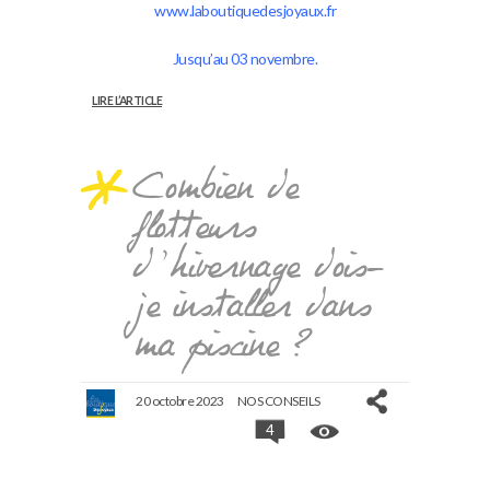
www.laboutiquedesjoyaux.fr
Jusqu’au 03 novembre.
LIRE L’ARTICLE
Combien de
flotteurs
d’hivernage dois-
je installer dans
ma piscine ?
20 octobre 2023
NOS CONSEILS
4