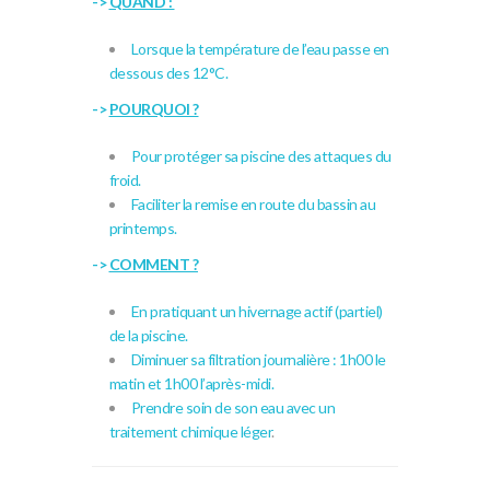
->
QUAND :
Lorsque la température de l’eau passe en
dessous des 12°C.
->
POURQUOI ?
Pour protéger sa piscine des attaques du
froid.
Faciliter la remise en route du bassin au
printemps.
->
COMMENT ?
En pratiquant un hivernage actif (partiel)
de la piscine.
Diminuer sa filtration journalière : 1h00 le
matin et 1h00 l’après-midi.
Prendre soin de son eau avec un
traitement chimique léger
.