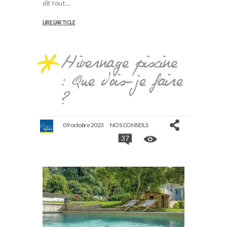
dit tout…
LIRE L’ARTICLE
Hivernage piscine
: Que dois-je faire
?
09 octobre 2023
NOS CONSEILS
37