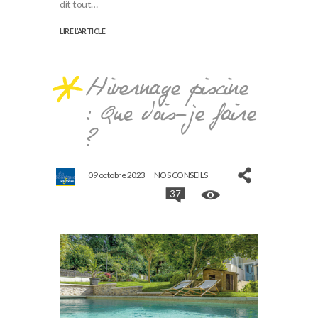
dit tout…
LIRE L’ARTICLE
Hivernage piscine
: Que dois-je faire
?
09 octobre 2023
NOS CONSEILS
37