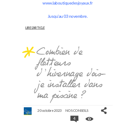
www.laboutiquedesjoyaux.fr
Jusqu’au 03 novembre.
LIRE L’ARTICLE
Combien de
flotteurs
d’hivernage dois-
je installer dans
ma piscine ?
20 octobre 2023
NOS CONSEILS
4