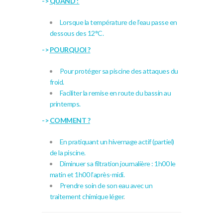
->
QUAND :
Lorsque la température de l’eau passe en
dessous des 12°C.
->
POURQUOI ?
Pour protéger sa piscine des attaques du
froid.
Faciliter la remise en route du bassin au
printemps.
->
COMMENT ?
En pratiquant un hivernage actif (partiel)
de la piscine.
Diminuer sa filtration journalière : 1h00 le
matin et 1h00 l’après-midi.
Prendre soin de son eau avec un
traitement chimique léger
.