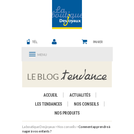
TÉL.
PANIER
MENU
ACCUEIL
ACTUALITÉS
LES TENDANCES
NOS CONSEILS
NOS PRODUITS
La boutique Desjoyaux
>
Nos conseils
>
Comment apprendre à
nager à vos enfants ?