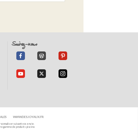
Suivez-nous
ALES
WWW.DESJOYAUX.FR
rsonnaliser suivant vos envie.
otre gamme de produits piscine.