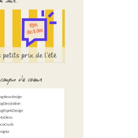
 sur…
coups de coeur
og deco design
og Decoration
og Esprit Design
Ma Deco
coCrush
signiz