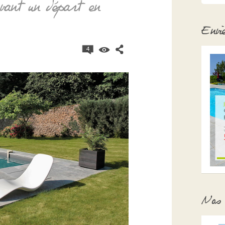
avant un départ en
Envi
4
Nos 