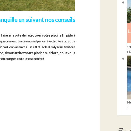
nquille en suivant nos conseils
aire en sorte de retrouver votre piscine limpide à
 piscine est traitée au sel par un électrolyseur, vous
se
épart en vacances. En effet, l’électrolyseur traitera
Li
e, si vous traitez votre piscine au chlore, nous vous
r en congés en toute sérénité !
Ne
!