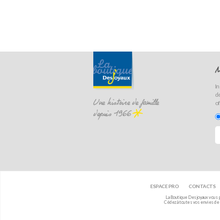
N
In
dé
of
Une histoire de famille
depuis 1966
ESPACE PRO
CONTACTS
La Boutique Desjoyaux vous pr
Cédez à toutes vos envies de m