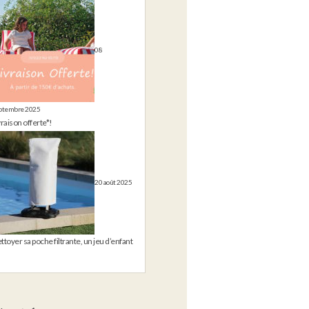
08
ptembre 2025
vraison offerte*!
20 août 2025
ttoyer sa poche filtrante, un jeu d’enfant