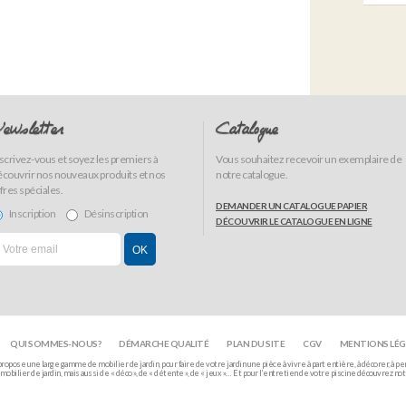
ewsletter
Catalogue
scrivez-vous et soyez les premiers à
Vous souhaitez recevoir un exemplaire de
couvrir nos nouveaux produits et nos
notre catalogue.
fres spéciales.
DEMANDER UN CATALOGUE PAPIER
Inscription
Désinscription
DÉCOUVRIR LE CATALOGUE EN LIGNE
QUI SOMMES-NOUS?
DÉMARCHE QUALITÉ
PLAN DU SITE
CGV
MENTIONS LÉG
opose une large gamme de mobilier de jardin, pour faire de votre jardin une pièce à vivre à part entière, à décorer, à pe
obilier de jardin, mais aussi de « déco », de « détente », de « jeux »… Et pour l’entretien de votre piscine découvrez n