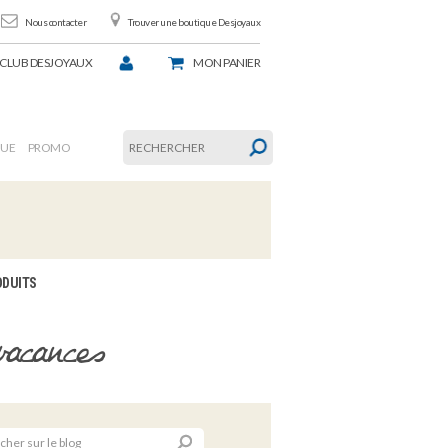
Nous contacter
Trouver une boutique Desjoyaux
CLUB DESJOYAUX
MON
PANIER
GUE
PROMO
ODUITS
vacances