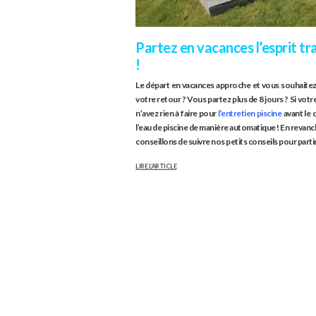
Partez en vacances l’esprit tra
!
Le départ en vacances approche et vous souhaitez f
votre retour ? Vous partez plus de 8 jours ? Si votre
n’avez rien à faire pour
l’
entretien piscine
avant le d
l’eau de piscine de manière automatique ! En revanch
conseillons de suivre nos petits conseils pour parti
LIRE L’ARTICLE