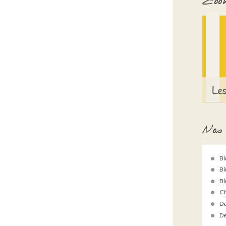
Zoom
Nos 
Bl
Bl
Bl
C 
De
De