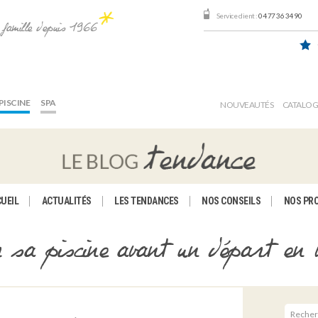
Service client :
04 77 36 34 90
e famille depuis 1966
PISCINE
SPA
NOUVEAUTÉS
CATALO
UEIL
ACTUALITÉS
LES TENDANCES
NOS CONSEILS
NOS PR
 sa piscine avant un départ en 