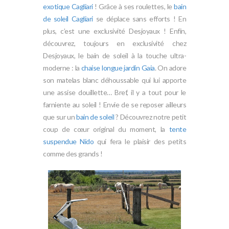
exotique Cagliari
! Grâce à ses roulettes, le
bain
de soleil Cagliari
se déplace sans efforts ! En
plus, c’est une exclusivité Desjoyaux ! Enfin,
découvrez, toujours en exclusivité chez
Desjoyaux, le bain de soleil à la touche ultra-
moderne : la
chaise longue jardin Gaia
. On adore
son matelas blanc déhoussable qui lui apporte
une assise douillette… Bref, il y a tout pour le
farniente au soleil ! Envie de se reposer ailleurs
que sur un
bain de soleil
? Découvrez notre petit
coup de cœur original du moment, la
tente
suspendue Nido
qui fera le plaisir des petits
comme des grands !