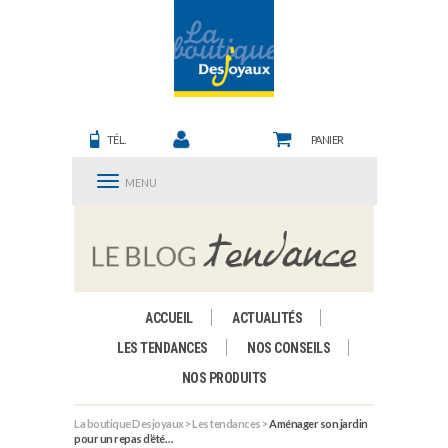
TÉL.
PANIER
MENU
ACCUEIL
ACTUALITÉS
LES TENDANCES
NOS CONSEILS
NOS PRODUITS
La boutique Desjoyaux
>
Les tendances
>
Aménager son jardin
pour un repas d’été…