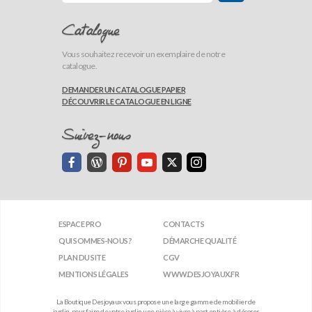
Catalogue
Vous souhaitez recevoir un exemplaire de notre
catalogue.
DEMANDER UN CATALOGUE PAPIER
DÉCOUVRIR LE CATALOGUE EN LIGNE
Suivez-nous
ESPACE PRO
CONTACTS
QUI SOMMES-NOUS?
DÉMARCHE QUALITÉ
PLAN DU SITE
CGV
MENTIONS LÉGALES
WWW.DESJOYAUX.FR
La Boutique Desjoyaux vous propose une large gamme de mobilier de
jardin, pour faire de votre jardin une pièce à vivre à part entière, à décorer,