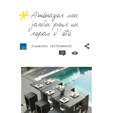
Aménager son
jardin pour un
repas d’été…
23 août 2016
LES TENDANCES
0